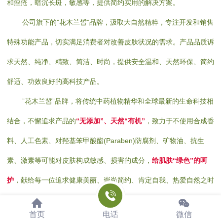
和痤疮，暗沉长斑，敏感等，提供简约实用的解决方案。
公司旗下的”花木兰皙”品牌，汲取大自然精粹，专注开发和销售
特殊功能产品，切实满足消费者对改善皮肤状况的需求。产品品质诉
求天然、纯净、精致、简洁、时尚，提供安全温和、天然环保、简约
舒适、功效良好的高科技产品。
”花木兰皙”品牌，将传统中药植物精华和全球最新的生命科技相
结合，不懈追求产品的
“无添加”、天然“有机”
，致力于不使用合成香
料、人工色素、对羟基笨甲酸酯(Paraben)防腐剂、矿物油、抗生
素、激素等可能对皮肤构成敏感、损害的成分，
给肌肤“绿色”的呵
护
，献给每一位追求健康美丽、崇尚简约、肯定自我、热爱自然之时
尚佳人以优质产品。
首页
电话
微信
花木兰皙
，
给您提供
纯净、简约、健康
的产品