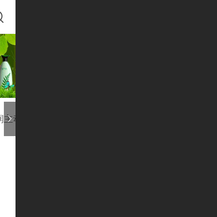
润主动美白系列
控油祛痘系列
抗皱修复系